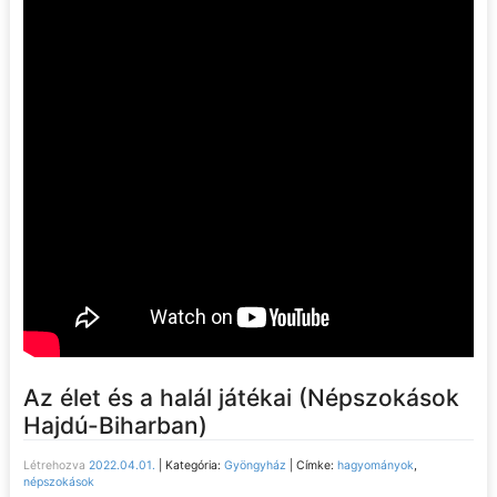
Az élet és a halál játékai (Népszokások
Hajdú-Biharban)
Létrehozva
2022.04.01.
|
Kategória:
Gyöngyház
|
Címke:
hagyományok
,
népszokások