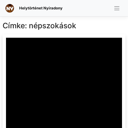
Helytörténet Nyíradony
Skip
to
Címke:
népszokások
content