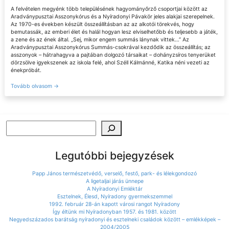
A felvételen megyénk több településének hagyományőrző csoportjai között az
Aradványpusztai Asszonykórus és a Nyíradonyi Pávakör jeles alakjai szerepelnek.
Az 1970-es években készült összeállításban az az alkotói törekvés, hogy
bemutassák, az emberi élet és halál hogyan lesz elviselhetőbb és teljesebb a játék,
a zene és az ének által. „Sej, mikor engem summás lánynak vittek…” Az
Aradványpusztai Asszonykórus Summás-csokrával kezdődik az összeállítás; az
asszonyok – hátrahagyva a pajtában dolgozó társaikat – dohányzsíros tenyerüket
dörzsölve igyekszenek az iskola felé, ahol Széll Kálmánné, Katika néni vezeti az
énekpróbát.
Tovább olvasom
→
Keresés
Legutóbbi bejegyzések
Papp János természetvédő, verselő, festő, park- és lélekgondozó
A ligetaljai járás ünnepe
A Nyíradonyi Emléktár
Esztelnek, Élesd, Nyíradony gyermekszemmel
1992. február 28-án kapott városi rangot Nyíradony
Így éltünk mi Nyíradonyban 1957. és 1981. között
Negyedszázados barátság nyíradonyi és esztelneki családok között – emlékképek –
2004/2005