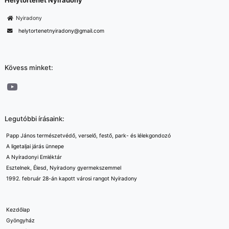
Nyiradony
helytortenetnyiradony@gmail.com
Kövess minket:
YouTube
Legutóbbi írásaink:
Papp János természetvédő, verselő, festő, park- és lélekgondozó
A ligetaljai járás ünnepe
A Nyíradonyi Emléktár
Esztelnek, Élesd, Nyíradony gyermekszemmel
1992. február 28-án kapott városi rangot Nyíradony
Kezdőlap
Gyöngyház