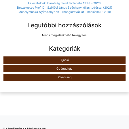
Az esztelneki barátság rövid története 1998 – 2023.
Beszélgetés Prof. Dr. Szöllősi János Széchenyi díjas tudóssal (2021)
Műhelymunka Nyíradonyban – (hangulatvázlat – naplófilm) – 2018
Legutóbbi hozzászólások
Nincs megjeleníthető bejegyzés.
Kategóriák
Ajánló
Gyöngyház
Közösség
Helytörténet Nyiradony