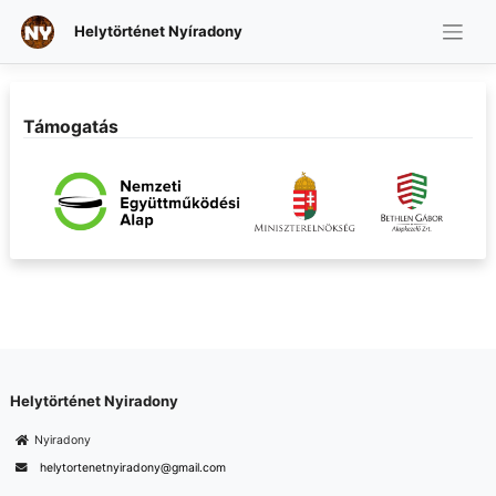
Helytörténet Nyíradony
Skip
to
content
Támogatás
Helytörténet Nyiradony
Nyiradony
helytortenetnyiradony@gmail.com