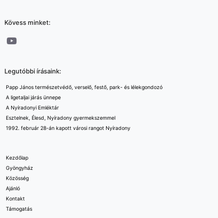
Kövess minket:
YouTube
Legutóbbi írásaink:
Papp János természetvédő, verselő, festő, park- és lélekgondozó
A ligetaljai járás ünnepe
A Nyíradonyi Emléktár
Esztelnek, Élesd, Nyíradony gyermekszemmel
1992. február 28-án kapott városi rangot Nyíradony
Kezdőlap
Gyöngyház
Közösség
Ajánló
Kontakt
Támogatás