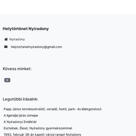
Helytörténet Nyiradony
Nyiradony
helytortenetnyiradony@gmail.com
Kövess minket:
YouTube
Legutóbbi írásaink:
Papp János természetvédő, verselő, festő, park- és lélekgondozó
A ligetaljai járás ünnepe
A Nyíradonyi Emléktár
Esztelnek, Élesd, Nyíradony gyermekszemmel
1992. február 28-án kapott városi rangot Nyíradony