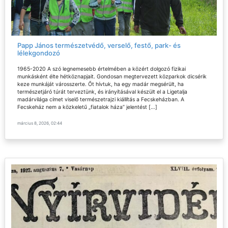
Papp János természetvédő, verselő, festő, park- és
lélekgondozó
1965-2020 A szó legnemesebb értelmében a közért dolgozó fizikai
munkásként élte hétköznapjait. Gondosan megtervezett közparkok dicsérik
keze munkáját városszerte. Őt hívtuk, ha egy madár megsérült, ha
természetjáró túrát terveztünk, és irányításával készült el a Ligetalja
madárvilága címet viselő természetrajzi kiállítás a Fecskeházban. A
Fecskeház nem a közkeletű „fiatalok háza” jelentést […]
március 8, 2026, 02:44