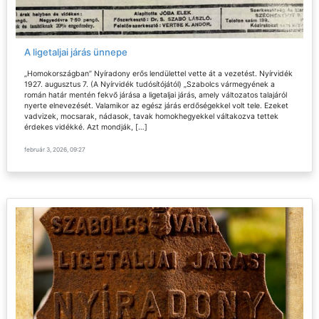
A ligetaljai járás ünnepe
„Homokországban” Nyíradony erős lendülettel vette át a vezetést. Nyírvidék
1927. augusztus 7. (A Nyírvidék tudósítójától) „Szabolcs vármegyének a
román határ mentén fekvő járása a ligetaljai járás, amely változatos talajáról
nyerte elnevezését. Valamikor az egész járás erdőségekkel volt tele. Ezeket
vadvizek, mocsarak, nádasok, tavak homokhegyekkel váltakozva tettek
érdekes vidékké. Azt mondják, […]
február 3, 2026, 09:27