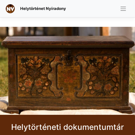
Helytörténet Nyíradony
Skip
to
content
Helytörténeti dokumentumtár