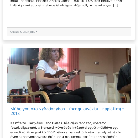
indult. Édesapja, idősebb Szöllősi János 1949-től 1975-ben bekövetkezett
haláláig a nyíradonyi általános iskola igazgatója volt, aki tevékenyen […]
február 5, 2023, 04:27
Műhelymunka Nyíradonyban – (hangulatvázlat – naplófilm) –
2018
Készítette: Hartyándi Jenő Balázs Béla-díjas rendező, operatőr,
fesztiváligazgató. A Nemzeti Művelődési Intézettel együttműködve egy
egyedi közösségalakító EFOP pályázatban vettünk részt, amely két és fél
éven át hagyományokra építő, de a mai korhoz alakított közösségépítő