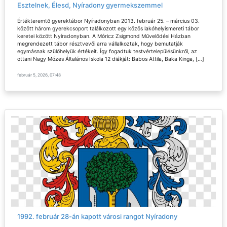
Esztelnek, Élesd, Nyíradony gyermekszemmel
Értékteremtő gyerektábor Nyíradonyban 2013. február 25. – március 03.
között három gyerekcsoport találkozott egy közös lakóhelyismereti tábor
keretei között Nyíradonyban. A Móricz Zsigmond Művelődési Házban
megrendezett tábor résztvevői arra vállalkoztak, hogy bemutatják
egymásnak szülőhelyük értékeit. Így fogadtuk testvértelepülésünkről, az
ottani Nagy Mózes Általános Iskola 12 diákját: Babos Attila, Baka Kinga, […]
február 5, 2026, 07:48
1992. február 28-án kapott városi rangot Nyíradony