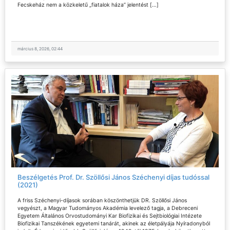
Fecskeház nem a közkeletű „fiatalok háza” jelentést […]
március 8, 2026, 02:44
Beszélgetés Prof. Dr. Szöllősi János Széchenyi díjas tudóssal
(2021)
A friss Széchenyi-díjasok sorában köszönthetjük DR. Szöllősi János
vegyészt, a Magyar Tudományos Akadémia levelező tagja, a Debreceni
Egyetem Általános Orvostudományi Kar Biofizikai és Sejtbiológiai Intézete
Biofizikai Tanszékének egyetemi tanárát, akinek az életpályája Nyíradonyból