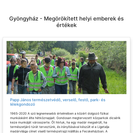
Gyöngyház - Megörökített helyi emberek és
értékek
Papp János természetvédő, verselő, festő, park- és
lélekgondozó
1965-2020 A szó legnemesebb értelmében a közért dolgozó fizikai
munkásként élte hétköznapjait. Gondosan megtervezett közparkok dicsérik
keze munkáját városszerte. Őt hívtuk, ha egy madár megsérült, ha
természetjáró túrát terveztünk, és irányításával készült el a Ligetalja
madárvilága címet viselő természetrajzi kiállítás a Fecskeházban. A