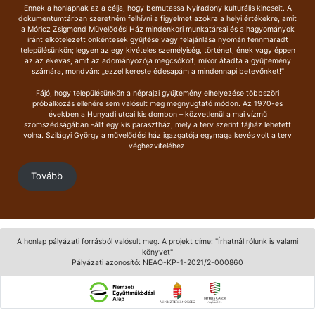
Ennek a honlapnak az a célja, hogy bemutassa Nyíradony kulturális kincseit. A
dokumentumtárban szeretném felhívni a figyelmet azokra a helyi értékekre, amit
a Móricz Zsigmond Művelődési Ház mindenkori munkatársai és a hagyományok
iránt elkötelezett önkéntesek gyűjtése vagy felajánlása nyomán fennmaradt
településünkön; legyen az egy kivételes személyiség, történet, ének vagy éppen
az az ekevas, amit az adományozója megcsókolt, mikor átadta a gyűjtemény
számára, mondván: „ezzel kereste édesapám a mindennapi betevőnket!”
Fájó, hogy településünkön a néprajzi gyűjtemény elhelyezése többszöri
próbálkozás ellenére sem valósult meg megnyugtató módon. Az 1970-es
években a Hunyadi utcai kis dombon – közvetlenül a mai vízmű
szomszédságában -állt egy kis parasztház, mely a terv szerint tájház lehetett
volna. Szilágyi György a művelődési ház igazgatója egymaga kevés volt a terv
véghezviteléhez.
Tovább
A honlap pályázati forrásból valósult meg. A projekt címe: "Írhatnál rólunk is valami
könyvet"
Pályázati azonosító: NEAO-KP-1-2021/2-000860