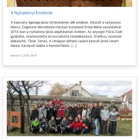
A Nyíradonyi Emléktár
A kiadvány ligetaljai járás történetének állít emléket. Készült a nyíradonyi
Móricz Zsigmond Művelődési Házban Kondásné Erdei Mária vezetésével
2013-ban a nyíradonyi járás alapításának évében. Az anyagot Pócsi Zsolt
gyűjtötte, szerkesztette és bocsátotta rendelkezésre. Grafikus, nyomdai
előkészítő: Tímár Tamás. A címlapon látható vasból készült járási címert
Madar Károlyné találta a Kenderföldön. […]
február 3, 2026, 09:15