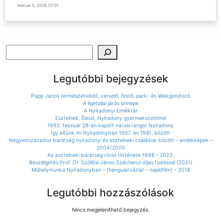
február 5, 2026, 07:51
Keresés
Legutóbbi bejegyzések
Papp János természetvédő, verselő, festő, park- és lélekgondozó
A ligetaljai járás ünnepe
A Nyíradonyi Emléktár
Esztelnek, Élesd, Nyíradony gyermekszemmel
1992. február 28-án kapott városi rangot Nyíradony
Így éltünk mi Nyíradonyban 1957. és 1981. között
Negyedszázados barátság nyíradonyi és esztelneki családok között – emlékképek –
2004/2005
Az esztelneki barátság rövid története 1998 – 2023.
Beszélgetés Prof. Dr. Szöllősi János Széchenyi díjas tudóssal (2021)
Műhelymunka Nyíradonyban – (hangulatvázlat – naplófilm) – 2018
Legutóbbi hozzászólások
Nincs megjeleníthető bejegyzés.